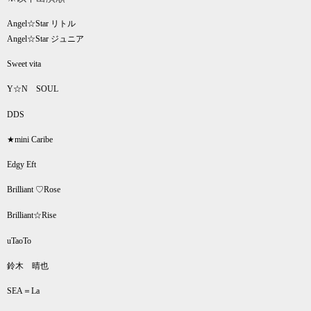
Angel
☆
Star
リトル
Angel
☆
Star
ジュニア
Sweet vita
Y
☆
N
SOUL
DDS
★mini Caribe
Edgy Eft
Brilliant
♡
Rose
Brilliant
☆
Rise
uTaoTo
鈴木 晴也
SEA
＝
La