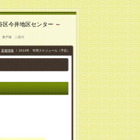
土ヶ谷区今井地区センター
～
ンター 保土ヶ谷 東戸塚 二俣川
新着情報
2014年 年間スケジュール（予定）