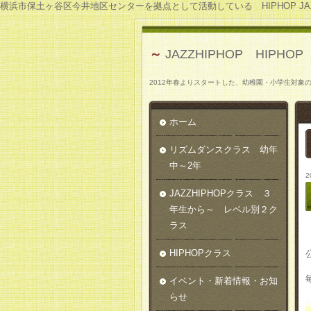
横浜市保土ヶ谷区今井地区センターを拠点として活動している HIPHOP JAZZ
～
JAZZHIPHOP HIPHO
2012年春よりスタートした、幼稚園・小
ホーム
リズムダンスクラス 幼年
中～2年
2
JAZZHIPHOPクラス ３
年生から～ レベル別２ク
ラス
HIPHOPクラス
イベント・新着情報・お知
らせ