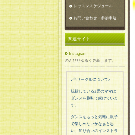
レッスンスケジュール
お問い合わせ・参加申込
関連サイト
Instagram
のんびりゆるく更新します。
♪当サークルについて
♪
統括している
2
児のママは
ダンスを趣味で続けていま
す。
ダンスをもっと気軽に親子
で楽しめないかなぁと思
い、知り合いのインストラ