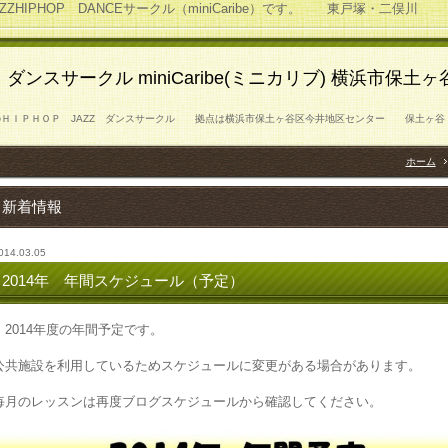
HIPHOP DANCEサークル（miniCaribe）です。 東戸塚・二俣川
P
ダンスサークル miniCaribe(ミニカリブ) 横浜市保
学生対象のＨＩＰＨＯＰ JAZZ ダンスサークル 拠点は横浜市保土ヶ谷区今井地区セ
ホーム
新着情報
014.03.05
2014年 年間スケジュール（予定）
2014年度の年間予定です。
公共施設を利用しているためスケジュールに変更がある場合があります。
毎月のレッスンは再度ブログスケジュールから確認してください。